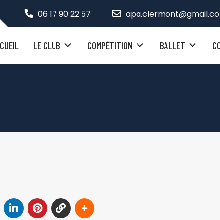
06 17 90 22 57
apa.clermont@gmail.c
CUEIL
LE CLUB
COMPÉTITION
BALLET
C