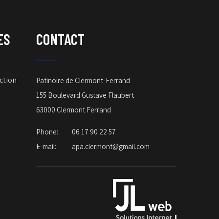
ES
CONTACT
ction
Patinoire de Clermont-Ferrand
155 Boulevard Gustave Flaubert
63000 Clermont Ferrand
Phone:
06 17 90 22 57
E-mail:
apa.clermont@gmail.com